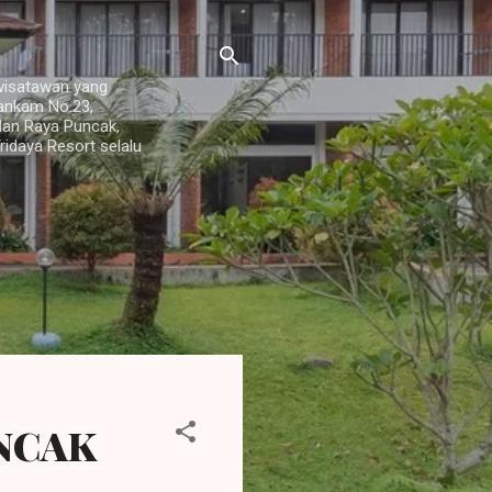
 wisatawan yang
Hankam No.23,
alan Raya Puncak,
idaya Resort selalu
NCAK