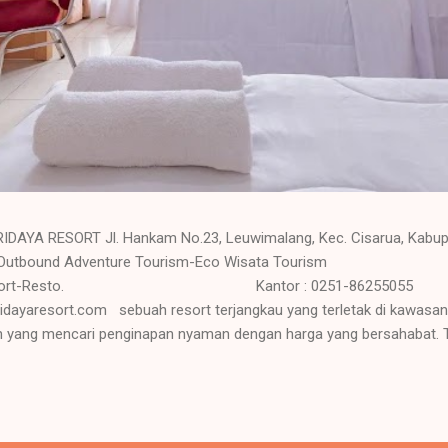
AYA RESORT Jl. Hankam No.23, Leuwimalang, Kec. Cisarua, Kabup
ing - Outbound Adventure Tourism-Eco Wisata Tourism
rism-Resort-Resto. Kantor : 0251-86255055 R
t.com sebuah resort terjangkau yang terletak di kawasan Ci
an yang mencari penginapan nyaman dengan harga yang bersahabat. Tr