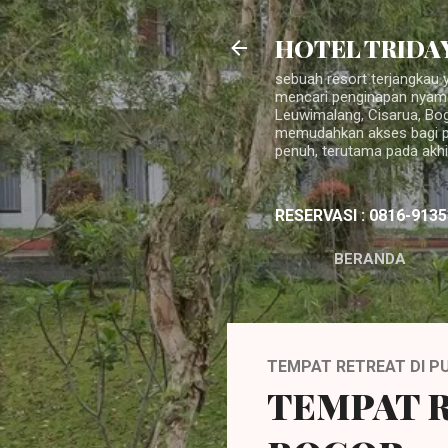
HOTEL TRIDA
sebuah resort terjangkau 
mencari penginapan nyama
Leuwimalang, Cisarua, Bog
memudahkan akses bagi par
penuh, terutama pada akh
RESERVASI : 0816-913
BERANDA
TEMPAT RETREAT DI P
TEMPAT R