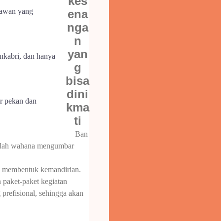
kes
atawan yang
ena
nga
n
yan
nkabri, dan hanya
g
bisa
dini
ir pekan dan
kma
ti
Ban
nilah wahana mengumbar
n membentuk kemandirian.
 paket-paket kegiatan
prefisional, sehingga akan