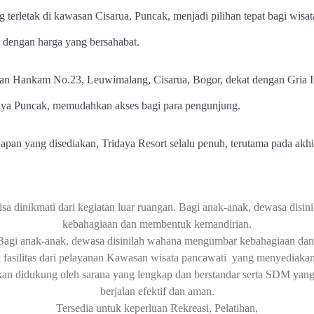
g terletak di kawasan Cisarua, Puncak, menjadi pilihan tepat bagi wis
dengan harga yang bersahabat.
Jalan Hankam No.23, Leuwimalang, Cisarua, Bogor, dekat dengan Gria I
Raya Puncak, memudahkan akses bagi para pengunjung.
apan yang disediakan, Tridaya Resort selalu penuh, terutama pada akh
sa dinikmati dari kegiatan luar ruangan.
Bagi anak-anak, dewasa disi
kebahagiaan dan membentuk kemandirian.
Bagi anak-anak, dewasa disinilah wahana mengumbar kebahagiaan da
 fasilitas dari pelayanan Kawasan wisata pancawati yang menyediakan
kan didukung oleh sarana yang lengkap dan berstandar serta SDM yang 
berjalan efektif dan aman.
Tersedia untuk keperluan Rekreasi, Pelatihan,