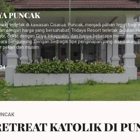
Langsung ke konten utama
YA PUNCAK
yang terletak di kawasan Cisarua, Puncak, menjadi pilihan tepat bagi
n dengan harga yang bersahabat. Tridaya Resort terletak di Jalan 
or, dekat dengan Griya Inkappabri, dan hanya beberapa menit dari J
a pengunjung. Dengan berbagai tipe penginapan yang disediakan, Tr
ir pekan dan musim
534
UNCAK
ETREAT KATOLIK DI PU