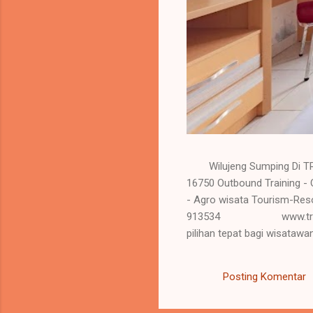
Wilujeng Sumping Di TRID
16750 Outbound Train
- Agro wisata Tou
913534 www.tridayaresor
pilihan tepat bagi wisataw
Posting Komentar