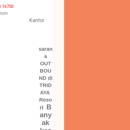
t 16750
rism
Kantor :
saran
a
OUT
BOU
ND di
TRID
AYA
Reso
B
rt
any
ak