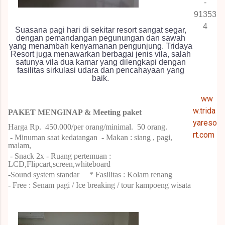
-
91353
4
Suasana pagi hari di sekitar resort sangat segar,
dengan pemandangan pegunungan dan sawah
yang menambah kenyamanan pengunjung. Tridaya
Resort juga menawarkan berbagai jenis vila, salah
satunya vila dua kamar yang dilengkapi dengan
fasilitas sirkulasi udara dan pencahayaan yang
baik.
ww
w.trida
PAKET
MENGINAP &
Meeting paket
yareso
Harga Rp.
450.000/per orang/minimal.
50 orang.
rt.com
- Minuman saat kedatangan
- Makan : siang , pagi,
malam,
- Snack 2x
- Ruang pertemuan :
LCD,Flipcart,screen,whiteboard
-Sound system standar
* Fasilitas : Kolam renang
- Free : Senam pagi / Ice breaking / tour kampoeng wisata