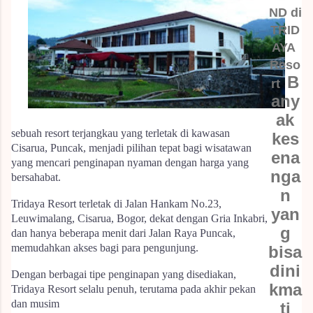
ND di
TRID
AYA
Reso
B
rt
any
ak
sebuah resort terjangkau yang terletak di kawasan
kes
Cisarua, Puncak, menjadi pilihan tepat bagi wisatawan
ena
yang mencari penginapan nyaman dengan harga yang
nga
bersahabat.
n
Tridaya Resort terletak di Jalan Hankam No.23,
yan
Leuwimalang, Cisarua, Bogor, dekat dengan Gria Inkabri,
g
dan hanya beberapa menit dari Jalan Raya Puncak,
memudahkan akses bagi para pengunjung.
bisa
dini
Dengan berbagai tipe penginapan yang disediakan,
kma
Tridaya Resort selalu penuh, terutama pada akhir pekan
dan musim
ti