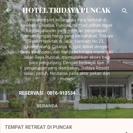
Langsung ke konten utama
HOTEL TRIDAYA PUNCAK
sebuah resort terjangkau yang terletak di
kawasan Cisarua, Puncak, menjadi pilihan tepat
bagi wisatawan yang mencari penginapan
nyaman dengan harga yang bersahabat. Tridaya
Resort terletak di Jalan Hankam No.23,
Leuwimalang, Cisarua, Bogor, dekat dengan
Griya Inkappabri, dan hanya beberapa menit dari
Jalan Raya Puncak, memudahkan akses bagi
para pengunjung. Dengan berbagai tipe
penginapan yang disediakan, Tridaya Resort
selalu penuh, terutama pada akhir pekan dan
musim
RESERVASI : 0816-913534
BERANDA
TEMPAT RETREAT DI PUNCAK