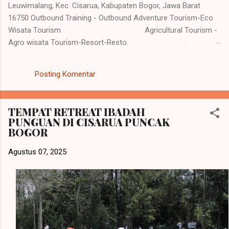
Leuwimalang, Kec. Cisarua, Kabupaten Bogor, Jawa Barat
16750 Outbound Training - Outbound Adventure Tourism-Eco
Wisata Tourism Agricultural Tourism -
Agro wisata Tourism-Resort-Resto.
Kantor : 0251-86255055 Reservasi : 0818- 913534
www.tridayaresort.com sebuah resort terjangkau
Posting Komentar
yang terletak di kawasan Cisarua, Puncak, menjadi pilihan tepat
bagi wisatawan yang mencari penginapan nyaman dengan
harga yang bersahabat. Tridaya Res...
TEMPAT RETREAT IBADAH
PUNGUAN DI CISARUA PUNCAK
BOGOR
Agustus 07, 2025