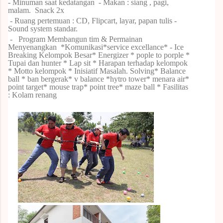
- Minuman saat kedatangan
- Makan : siang , pagi,
malam.
Snack 2x
- Ruang pertemuan : CD, Flipcart, layar, papan tulis -
Sound system standar.
-
Program Membangun tim & Permainan
Menyenangkan
*Komunikasi*service excellance* - Ice
Breaking Kelompok Besar* Energizer * pople to porple *
Tupai dan hunter * Lap sit * Harapan terhadap kelompok
* Motto kelompok * Inisiatif Masalah.
Solving* Balance
ball * ban bergerak* v balance *hytro tower* menara air*
point target* mouse trap* point tree* maze ball
* Fasilitas
: Kolam renang