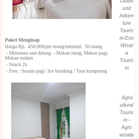
Outbo
und
Adven
ture
Touris
m-Eco
Paket
Menginap
Wisat
Harga Rp.
450.000/per orang/minimal.
50
orang
- Minuman saat datang
- Makan siang, Makan pagi,
a
Makan malam
Touris
- Snack 2x
m
- Free : Senam pagi / Ice breaking / Tour kampoeng
Agric
ultural
Touris
m -
Agro
wisata