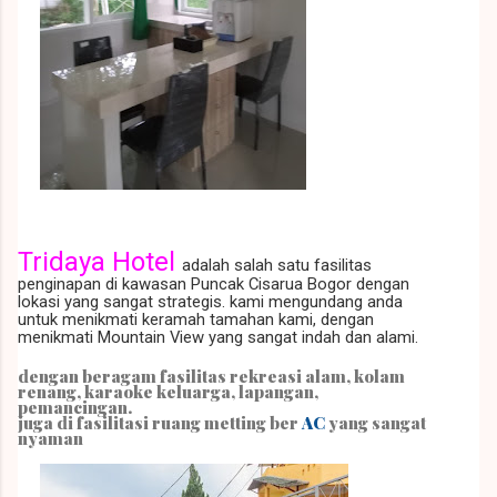
Tridaya Hotel
ad
alah salah satu fasilitas
penginapan di kawasan Puncak Cisarua Bogor dengan
lokasi yang sangat strategis. kami mengundang anda
untuk menikmati keramah tamahan kami, dengan
menikmati Mountain View yang sangat indah dan alami.
dengan beragam fasilitas rekreasi alam, kolam
renang, karaoke keluarga, lapangan,
pemancingan.
juga di fasilitasi ruang metting ber
AC
yang sangat
nyaman