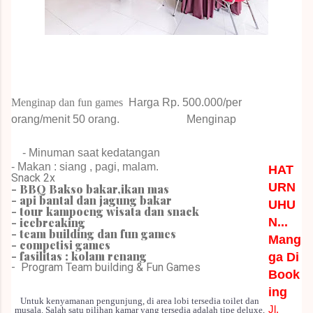
Menginap dan fun games
Harga Rp.
500.000/per
orang/menit 50 orang.
Menginap
- Minuman saat kedatangan
- Makan : siang , pagi, malam.
HAT
Snack 2x
URN
- BBQ Bakso bakar,ikan mas
- api bantal dan jagung bakar
UHU
- tour kampoeng wisata dan snack
- icebreaking
N...
- team building dan fun games
Mang
- competisi games
- fasilitas : kolam renang
ga Di
-
Program Team building & Fun Games
Book
ing
Untuk kenyamanan pengunjung, di area lobi tersedia toilet dan
Jl.
musala. Salah satu pilihan kamar yang tersedia adalah tipe deluxe,