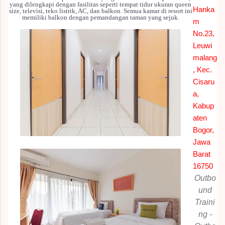
yang dilengkapi dengan fasilitas seperti tempat tidur ukuran queen
Hanka
size, televisi, teko listrik, AC, dan balkon. Semua kamar di resort ini
memiliki balkon dengan pemandangan taman yang sejuk.
m
No.23,
Leuwi
malang
, Kec.
Cisaru
a,
Kabup
aten
Bogor,
Jawa
Barat
16750
Outbo
und
Traini
ng -