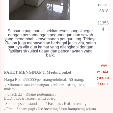
rvasi
:
0818
-
91353
4
Suasana pagi hari di sekitar resort sangat segar,
dengan pemandangan pegunungan dan sawah
yang menambah kenyamanan pengunjung. Tridaya
Resort juga menawarkan berbagai jenis vila, salah
satunya vila dua kamar yang dilengkapi dengan
fasilitas sirkulasi udara dan pencahayaan yang
baik.
ww
w.trida
PAKET
MENGINAP &
Meeting paket
yareso
Harga Rp.
450.000/per orang/minimal.
50 orang.
rt.com
- Minuman saat kedatangan
- Makan : siang , pagi,
malam,
- Snack 2x
- Ruang pertemuan :
LCD,Flipcart,screen,whiteboard
-Sound system standar
* Fasilitas : Kolam renang
- Free : Senam pagi / Ice breaking / tour kampoeng wisata