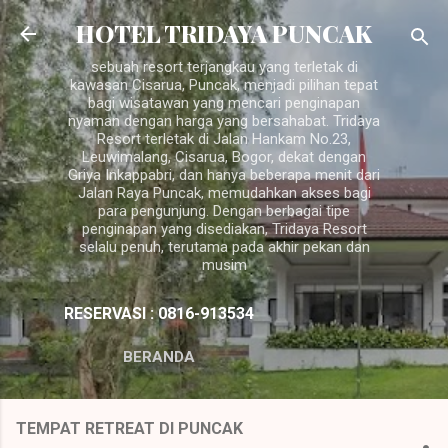
Langsung ke konten utama
HOTEL TRIDAYA PUNCAK
sebuah resort terjangkau yang terletak di
kawasan Cisarua, Puncak, menjadi pilihan tepat
bagi wisatawan yang mencari penginapan
nyaman dengan harga yang bersahabat. Tridaya
Resort terletak di Jalan Hankam No.23,
Leuwimalang, Cisarua, Bogor, dekat dengan
Griya Inkappabri, dan hanya beberapa menit dari
Jalan Raya Puncak, memudahkan akses bagi
para pengunjung. Dengan berbagai tipe
penginapan yang disediakan, Tridaya Resort
selalu penuh, terutama pada akhir pekan dan
musim
RESERVASI : 0816-913534
BERANDA
TEMPAT RETREAT DI PUNCAK