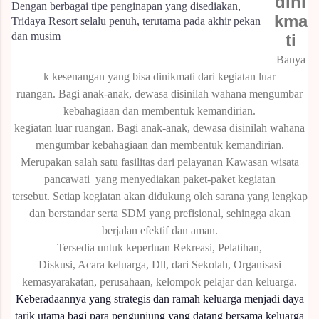
dini
Dengan berbagai tipe penginapan yang disediakan,
kma
Tridaya Resort selalu penuh, terutama pada akhir pekan
dan musim
ti
Banya
k kesenangan yang bisa dinikmati dari kegiatan luar
ruangan.
Bagi anak-anak, dewasa disinilah wahana mengumbar
kebahagiaan dan membentuk kemandirian.
kegiatan luar ruangan.
Bagi anak-anak, dewasa disinilah wahana
mengumbar kebahagiaan dan membentuk kemandirian.
Merupakan salah satu fasilitas dari pelayanan Kawasan wisata
pancawati yang menyediakan paket-paket kegiatan
tersebut.
Setiap kegiatan akan didukung oleh sarana yang lengkap
dan berstandar serta SDM yang prefisional, sehingga akan
berjalan efektif dan aman.
Tersedia untuk keperluan Rekreasi, Pelatihan,
Diskusi, Acara keluarga, Dll, dari Sekolah, Organisasi
kemasyarakatan, perusahaan, kelompok pelajar dan keluarga.
Keberadaannya yang strategis dan ramah keluarga menjadi daya
tarik utama bagi para pengunjung yang datang bersama keluarga