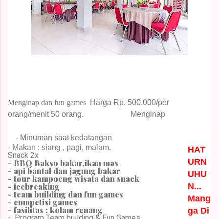
Menginap dan fun games
Harga Rp.
500.000/per
orang/menit 50 orang.
Menginap
- Minuman saat kedatangan
- Makan : siang , pagi, malam.
HAT
Snack 2x
URN
- BBQ Bakso bakar,ikan mas
- api bantal dan jagung bakar
UHU
- tour kampoeng wisata dan snack
- icebreaking
N...
- team building dan fun games
Mang
- competisi games
- fasilitas : kolam renang
ga Di
-
Program Team building & Fun Games