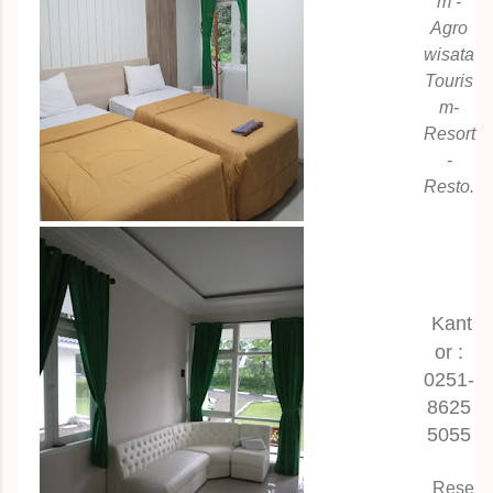
m -
Agro
wisata
Touris
m-
Resort
-
Resto.
Kant
or :
0251-
8625
5055
Rese