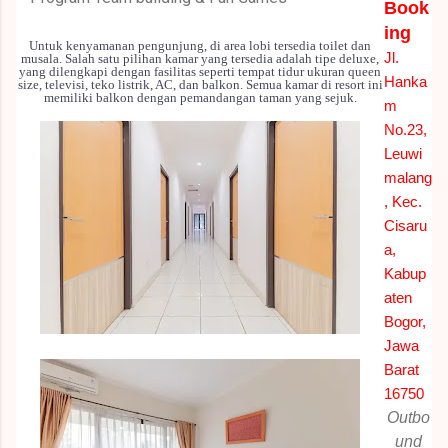
Book
ing
Untuk kenyamanan pengunjung, di area lobi tersedia toilet dan
Jl.
musala. Salah satu pilihan kamar yang tersedia adalah tipe deluxe,
yang dilengkapi dengan fasilitas seperti tempat tidur ukuran queen
Hanka
size, televisi, teko listrik, AC, dan balkon. Semua kamar di resort ini
memiliki balkon dengan pemandangan taman yang sejuk.
m
No.23,
Leuwi
malang
, Kec.
Cisaru
a,
Kabup
aten
Bogor,
Jawa
Barat
16750
Outbo
und