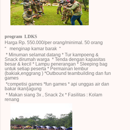
program LDKS
Harga Rp.
550.000/per orang/minimal.
50 orang
“
menginap kamar barak
“
* Minuman selamat datang * Tur kampoeng &
Snack dirumah warga * Tenda dengan kapasitas
besar & kecil * Lampu penerangan * Sleeping bag
untuk setiap peserta * Permainan lembur
(bakiak,enggrang )
*Outbound teambuilding dan fun
games
*competisi games
*fun games
* api unggas air dan
bakar ikan/jagung
* Makan siang 3x , Snack 2x
* Fasilitas : Kolam
renang