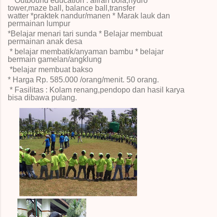
* Outbound education : aliran bola,hydro
tower,maze ball, balance ball,transfer
watter
*praktek nandur/manen
* Marak lauk dan
permainan lumpur
*Belajar menari tari sunda
* Belajar membuat
permainan anak desa
* belajar membatik/anyaman bambu
* belajar
bermain gamelan/angklung
*belajar membuat bakso
* Harga Rp.
585.000 /orang/menit.
50 orang.
* Fasilitas : Kolam renang,pendopo dan hasil karya
bisa dibawa pulang
.