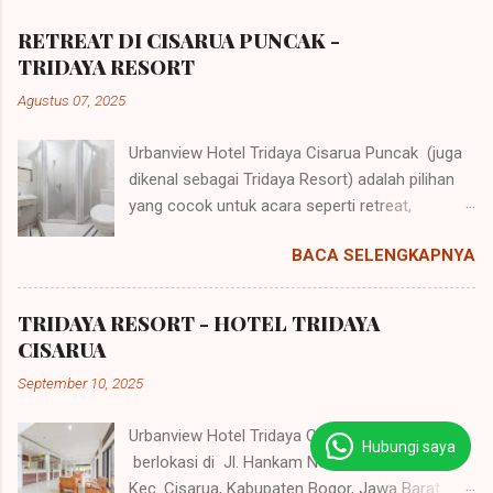
RETREAT DI CISARUA PUNCAK -
TRIDAYA RESORT
Agustus 07, 2025
Urbanview Hotel Tridaya Cisarua Puncak (juga
dikenal sebagai Tridaya Resort) adalah pilihan
yang cocok untuk acara seperti retreat,
gathering, dan meeting karena lokasinya yang
BACA SELENGKAPNYA
strategis dan fasilitas yang lengkap. Hotel ini
berlokasi di Jl. Hankam No. 23, Leuwimalang,
Kec. Cisarua, Kabupaten Bogor, Jawa Barat
TRIDAYA RESORT - HOTEL TRIDAYA
16750 . Fasilitas untuk Retreat dan Acara
CISARUA
Kelompok Aula/Ruang Rapat: Properti ini
September 10, 2025
memiliki aula serbaguna dan ruang rapat yang
dapat diatur sesuai kebutuhan acara, dari
Urbanview Hotel Tridaya Cisarua Puncak
meeting kecil hingga event besar. Area Luas:
Hubungi saya
berlokasi di Jl. Hankam No.23, Leuwimalang,
Terdapat taman dan lapangan rumput yang
Kec. Cisarua, Kabupaten Bogor, Jawa Barat