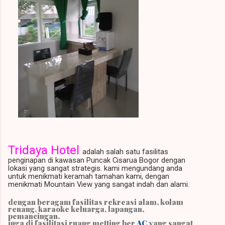
Tridaya Hotel
ad
alah salah satu fasilitas
penginapan di kawasan Puncak Cisarua Bogor dengan
lokasi yang sangat strategis. kami mengundang anda
untuk menikmati keramah tamahan kami, dengan
menikmati Mountain View yang sangat indah dan alami.
dengan beragam fasilitas rekreasi alam, kolam
renang, karaoke keluarga, lapangan,
pemancingan.
juga di fasilitasi ruang metting ber
AC
yang sangat