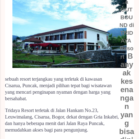
a
OUT
BOU
ND di
TRID
AYA
Reso
B
rt
any
ak
sebuah resort terjangkau yang terletak di kawasan
kes
Cisarua, Puncak, menjadi pilihan tepat bagi wisatawan
ena
yang mencari penginapan nyaman dengan harga yang
nga
bersahabat.
n
Tridaya Resort terletak di Jalan Hankam No.23,
yan
Leuwimalang, Cisarua, Bogor, dekat dengan Gria Inkabri,
g
dan hanya beberapa menit dari Jalan Raya Puncak,
memudahkan akses bagi para pengunjung.
bisa