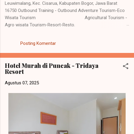
Leuwimalang, Kec. Cisarua, Kabupaten Bogor, Jawa Barat
16750 Outbound Training - Outbound Adventure Tourism-Eco
Wisata Tourism Agricultural Tourism -
Agro wisata Tourism-Resort-Resto.
Kantor : 0251-86255055 Reservasi : 0818- 913534
www.tridayaresort.com sebuah resort terjangkau
Posting Komentar
yang terletak di kawasan Cisarua, Puncak, menjadi pilihan tepat
bagi wisatawan yang mencari penginapan nyaman dengan
harga yang bersahabat. Tridaya Res...
Hotel Murah di Puncak - Tridaya
Resort
Agustus 07, 2025