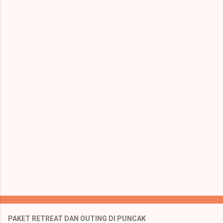
e
n
t
a
r
PAKET RETREAT DAN OUTING DI PUNCAK