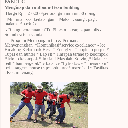
PAKET C
Menginap dan outbound teambuilding
Harga Rp.
550.000/per orang/minimum 50 orang.
- Minuman saat kedatangan
- Makan : siang , pagi,
malam.
Snack 2x
- Ruang pertemuan : CD, Flipcart, layar, papan tulis -
Sound system standar.
-
Program Membangun tim & Permainan
Menyenangkan
*Komunikasi*service excellance* - Ice
Breaking Kelompok Besar* Energizer * pople to porple *
Tupai dan hunter * Lap sit * Harapan terhadap kelompok
* Motto kelompok * Inisiatif Masalah.
Solving* Balance
ball * ban bergerak* v balance *hytro tower* menara air*
point target* mouse trap* point tree* maze ball
* Fasilitas
: Kolam renang